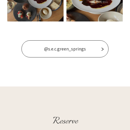
@s.e.c.green_springs
Reserve