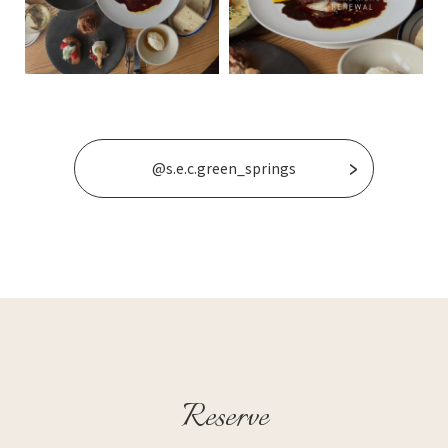
@s.e.c.green_springs
Reserve