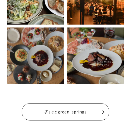
@s.e.c.green_springs