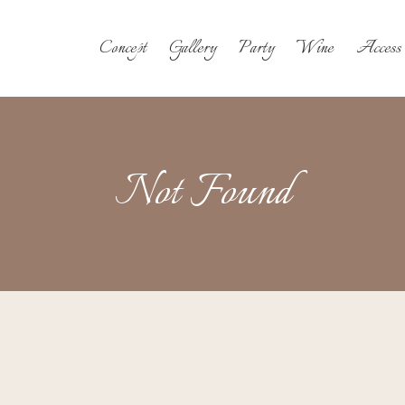
Concept
Gallery
Party
Wine
Access
Not Found