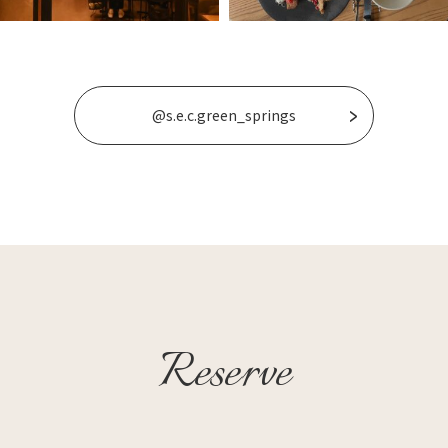
@s.e.c.green_springs
Reserve